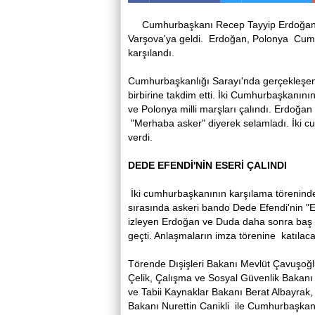
Cumhurbaşkanı Recep Tayyip Erdoğan, 
Varşova'ya geldi. Erdoğan, Polonya Cumh
karşılandı.
Cumhurbaşkanlığı Sarayı'nda gerçekleşen
birbirine takdim etti. İki Cumhurbaşkanını
ve Polonya milli marşları çalındı. Erdoğan
"Merhaba asker" diyerek selamladı. İki 
verdi.
DEDE EFENDİ'NİN ESERİ ÇALINDI
İki cumhurbaşkanının karşılama töreninde 
sırasında askeri bando Dede Efendi'nin "Ey 
izleyen Erdoğan ve Duda daha sonra baş 
geçti. Anlaşmaların imza törenine katılac
Törende Dışişleri Bakanı Mevlüt Çavuşoğ
Çelik, Çalışma ve Sosyal Güvenlik Bakanı
ve Tabii Kaynaklar Bakanı Berat Albayrak
Bakanı Nurettin Canikli ile Cumhurbaşkan