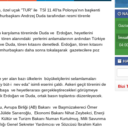
özel uçak "TUR" ile TSİ 11.40'ta Polonya'nın başkenti
NA
urbaşkanı Andrzej Duda tarafından resmi törenle
 karşılama töreninde Duda ve Erdoğan, heyetlerini
İmsa
n tören alanındaki yerlerini anlamalarının ardından Türkiye
 ve Duda, tören kıtasını denetledi. Erdoğan, tören kıtasını
04:0
cumhurbaşkanı daha sonra tokalaşarak gazetecilere poz
HA
yer alan bazı ülkelerin büyükelçilerini selamlamaları
büt-i nev eda" isimli eserini çaldı. Askeri geçit törenini de
Bizi 
başa ve heyetlerarası gerçekleştirecekleri görüşmeye
ak Erdoğan ve Duda, ortak basın toplantısı düzenleyecek.
lu, Avrupa Birliği (AB) Bakanı ve Başmüzakereci Ömer
 Jülide Sarıeroğlu, Ekonomi Bakanı Nihat Zeybekci, Enerji
, Kültür ve Turizm Bakanı Numan Kurtulmuş, Milli Savunma
lığı Genel Sekreter Yardımcısı ve Sözcüsü İbrahim Kalın