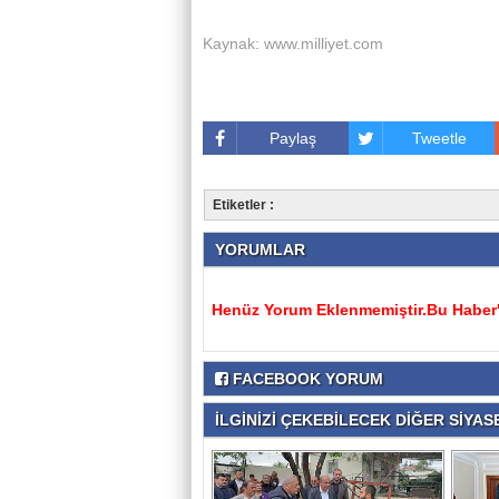
Kaynak: www.milliyet.com
Paylaş
Tweetle
Etiketler :
YORUMLAR
Henüz Yorum Eklenmemiştir.Bu Haber'e
FACEBOOK YORUM
İLGİNİZİ ÇEKEBİLECEK DİĞER SİYASE