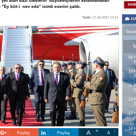
er alan bazı ülkelerin büyükelçilerini selamlamaları
HAB
"Ey büt-i nev eda" isimli eserini çaldı.
Tarih:
17-10-2017 14:21
HA
T
09 H
2
10 H
2
11 H
2
12 H
2
13 H
2
14 H
A
Paylaş
Paylaş
A
2