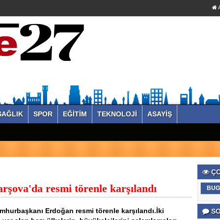
A
SAĞLIK
SPOR
EĞİTİM
TEKNOLOJİ
ASAYİŞ
ÇO
şova'da resmi törenle karşılandı
BUG
mhurbaşkanı Erdoğan resmi törenle karşılandı.İki
SO