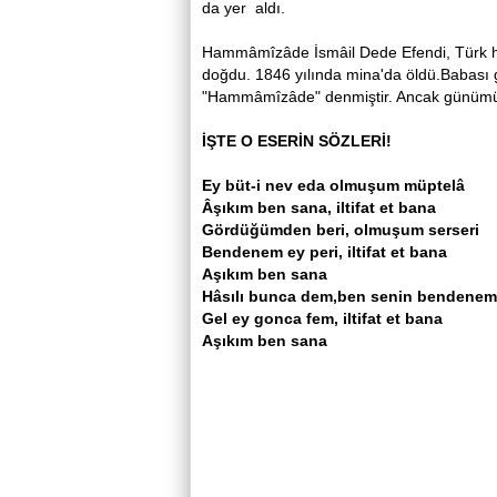
da yer aldı.
Hammâmîzâde İsmâil Dede Efendi, Türk hâ
doğdu. 1846 yılında mina'da öldü.Babası g
"Hammâmîzâde" denmiştir. Ancak günümüzd
İŞTE O ESERİN SÖZLERİ!
Ey büt-i nev eda olmuşum müptelâ
Âşıkım ben sana, iltifat et bana
Gördüğümden beri, olmuşum serseri
Bendenem ey peri, iltifat et bana
Aşıkım ben sana
Hâsılı bunca dem,ben senin bendenem
Gel ey gonca fem, iltifat et bana
Aşıkım ben sana