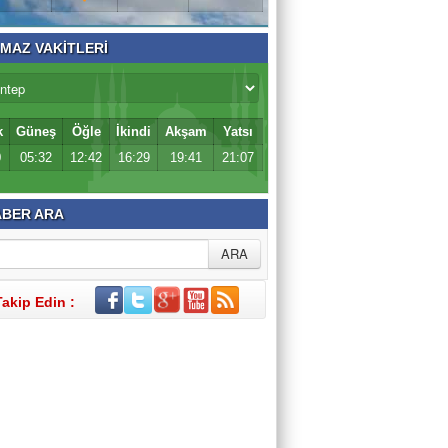
MAZ VAKİTLERİ
k
Güneş
Öğle
İkindi
Akşam
Yatsı
0
05:32
12:42
16:29
19:41
21:07
BER ARA
Takip Edin :