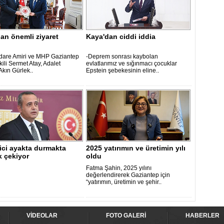
an önemli ziyaret
Kaya'dan ciddi iddia
are Amiri ve MHP Gaziantep
-Deprem sonrası kaybolan
kili Sermet Atay, Adalet
evlatlarımız ve sığınmacı çocuklar
Akın Gürlek..
Epstein şebekesinin eline..
ici ayakta durmakta
2025 yatırımın ve üretimin yılı
k çekiyor
oldu
Fatma Şahin, 2025 yılını
değerlendirerek Gaziantep için
“yatırımın, üretimin ve şehir..
VİDEOLAR
FOTO GALERİ
HABERLER