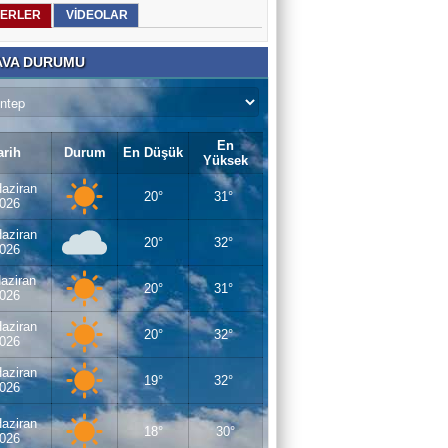
ERLER
VİDEOLAR
VA DURUMU
En
arih
Durum
En Düşük
Yüksek
aziran
20°
31°
026
aziran
20°
32°
026
aziran
20°
31°
026
aziran
20°
32°
026
aziran
19°
32°
026
aziran
18°
30°
026