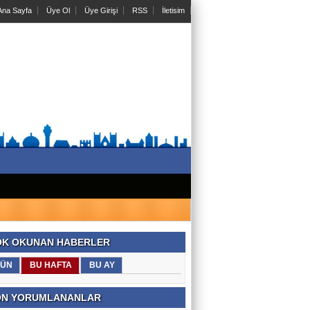
na Sayfa
Üye Ol
Üye Girişi
RSS
İletisim
K OKUNAN HABERLER
ÜN
BU HAFTA
BU AY
N YORUMLANANLAR