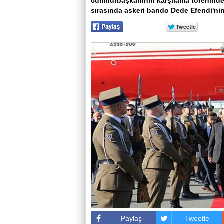
cumhurbaşkanının karşılama töreninde y
sırasında askeri bando Dede Efendi'nin 
Paylaş
Tweetle