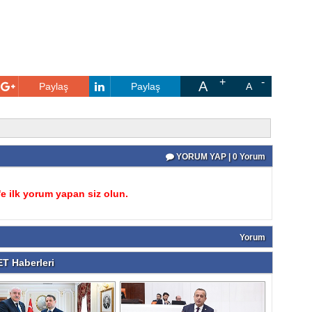
A
Paylaş
Paylaş
A
YORUM YAP | 0 Yorum
 ilk yorum yapan siz olun.
Yorum
T Haberleri