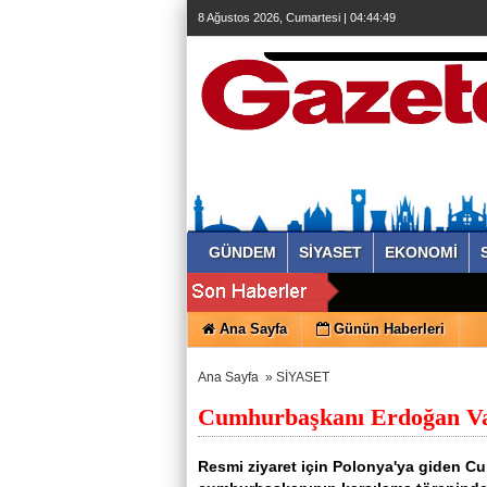
8 Ağustos 2026, Cumartesi | 04:44:50
GÜNDEM
SİYASET
EKONOMİ
Ana Sayfa
Günün Haberleri
Ana Sayfa
»
SİYASET
Cumhurbaşkanı Erdoğan Var
Resmi ziyaret için Polonya'ya giden Cu