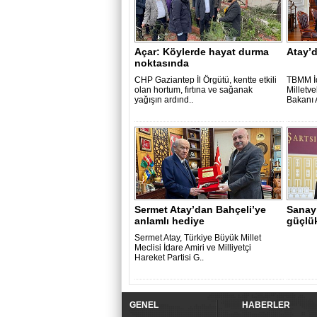
Açar: Köylerde hayat durma
Atay’d
noktasında
CHP Gaziantep İl Örgütü, kentte etkili
TBMM İd
olan hortum, fırtına ve sağanak
Milletve
yağışın ardınd..
Bakanı 
Sermet Atay’dan Bahçeli’ye
Sanay
anlamlı hediye
güçlü
Sermet Atay, Türkiye Büyük Millet
Meclisi İdare Amiri ve Milliyetçi
Hareket Partisi G..
GENEL
HABERLER