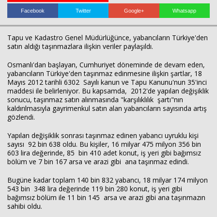
Facebook
Twitter
Google+
Whatsapp
Tapu ve Kadastro Genel Müdürlüğünce, yabancıların Türkiye'den
satın aldığı taşınmazlara ilişkin veriler paylaşıldı.
Osmanlı'dan başlayan, Cumhuriyet döneminde de devam eden,
yabancıların Türkiye'den taşınmaz edinmesine ilişkin şartlar, 18
Mayıs 2012 tarihli 6302 Sayılı kanun ve Tapu Kanunu'nun 35'inci
maddesi ile belirleniyor. Bu kapsamda, 2012'de yapılan değişiklik
sonucu, taşınmaz satın alınmasında "karşılıklılık şartı"nın
kaldırılmasıyla gayrimenkul satın alan yabancıların sayısında artış
gözlendi.
Yapılan değişiklik sonrası taşınmaz edinen yabancı uyruklu kişi
sayısı 92 bin 638 oldu. Bu kişiler, 16 milyar 475 milyon 356 bin
603 lira değerinde, 85 bin 410 adet konut, iş yeri gibi bağımsız
bölüm ve 7 bin 167 arsa ve arazi gibi ana taşınmaz edindi.
Bugüne kadar toplam 140 bin 832 yabancı, 18 milyar 174 milyon
543 bin 348 lira değerinde 119 bin 280 konut, iş yeri gibi
bağımsız bölüm ile 11 bin 145 arsa ve arazi gibi ana taşınmazın
sahibi oldu.