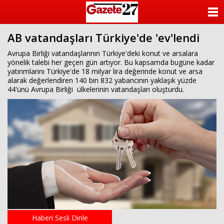
ANASAYFA
AB vatandaşları Türkiye'de 'ev'lendi
KATEGORİLER
Avrupa Birliği vatandaşlarının Türkiye'deki konut ve arsalara
yönelik talebi her geçen gün artıyor. Bu kapsamda bugüne kadar
YAZARLAR
yatırımlarını Türkiye'de 18 milyar lira değerinde konut ve arsa
alarak değerlendiren 140 bin 832 yabancının yaklaşık yüzde
ANKETLER
44'ünü Avrupa Birliği ülkelerinin vatandaşları oluşturdu.
FOTO GALERİ
VİDEO GALERİ
KÜNYE
İLETİŞİM
Haberi Sesli Dinle