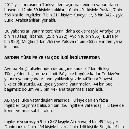
2012 yılı sonrasında Türkiye'den taşınmaz edinen yabancıların
başında 12 bin 89 kişiyle Iraklılar, 10 bin 491 kişiyle Ruslar, 7 bin
569 kişi ile İngilizler, 7 bin 211 kişiyle Kuveytliler, 6 bin 342 kişiyle
Suudi Arabistanlılar yer aldı.
Bu yabancılar, yatırım tercihlerini daha çok sırasıyla Antalya (31
bin 113 kişi), İstanbul (25 bin 392), Aydın (6 bin 955), Bursa (4
bin 920), Muğla (4 bin 769) ve Yalova (4 bin 363) illerinden yana
kullandı.
AB'DEN TÜRKİYE'YE EN ÇOK İLGİ İNGİLTERE'DEN
Haberin Doğru Adresi.
Avrupa Birliği ülkelerinden de bugüne kadar 62 bin 46 kişi
Türkiye'den taşınmaz edindi. Böylece bugüne kadar Türkiye'ye
yatırım yapan yabancıların yaklaşık yüzde 44'ünü AB üyesi
ülkeler oluşturdu. AB üyesi yabancı yatırımcılar, 44 bin 686
bağımsız bölüm ve 5 bin 447 ana taşınmazı satın aldı.
AB üyesi ülke vatandaşları arasında Türkiye'den en fazla
İngilizler taşınmaz aldı. 24 bin 456 İngiltere vatandaşı, Türkiye'de
konut ve arsa sahibi oldu.
İngiltere'yi sırasıyla 9 bin 832 kişiyle Almanya, 4 bin 494 kişiyle
Danimarka, 4 bin 454 kişiyle İsveç, 4 bin 146 kişi ile Belçika, 4 bin