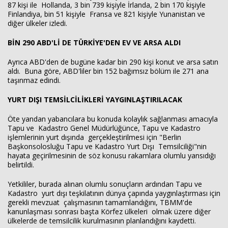
87 kişi ile Hollanda, 3 bin 739 kişiyle İrlanda, 2 bin 170 kişiyle
Finlandiya, bin 51 kişiyle Fransa ve 821 kişiyle Yunanistan ve
diğer ülkeler izledi.
BİN 290 ABD'Lİ DE TÜRKİYE'DEN EV VE ARSA ALDI
Ayrıca ABD'den de bugüne kadar bin 290 kişi konut ve arsa satın
aldı. Buna göre, ABD'liler bin 152 bağımsız bölüm ile 271 ana
taşınmaz edindi.
YURT DIŞI TEMSİLCİLİKLERİ YAYGINLAŞTIRILACAK
Öte yandan yabancılara bu konuda kolaylık sağlanması amacıyla
Tapu ve Kadastro Genel Müdürlüğünce, Tapu ve Kadastro
işlemlerinin yurt dışında gerçekleştirilmesi için "Berlin
Başkonsolosluğu Tapu ve Kadastro Yurt Dışı Temsilciliği"nin
hayata geçirilmesinin de söz konusu rakamlara olumlu yansıdığı
belirtildi.
Yetkililer, burada alınan olumlu sonuçların ardından Tapu ve
Kadastro yurt dışı teşkilatının dünya çapında yaygınlaştırması için
gerekli mevzuat çalışmasının tamamlandığını, TBMM'de
kanunlaşması sonrası başta Körfez ülkeleri olmak üzere diğer
ülkelerde de temsilcilik kurulmasının planlandığını kaydetti.