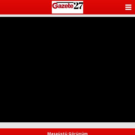
ANASAYFA
KATEGORİLER
YAZARLAR
ANKETLER
FOTO GALERİ
VİDEO GALERİ
KÜNYE
İLETİŞİM
Masaüstü Görünüm