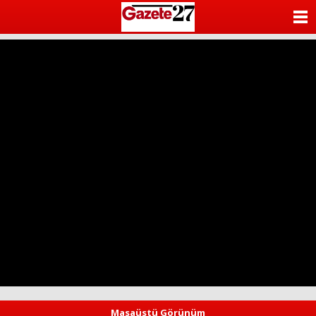
ANASAYFA
KATEGORİLER
YAZARLAR
ANKETLER
FOTO GALERİ
VİDEO GALERİ
KÜNYE
İLETİŞİM
Masaüstü Görünüm