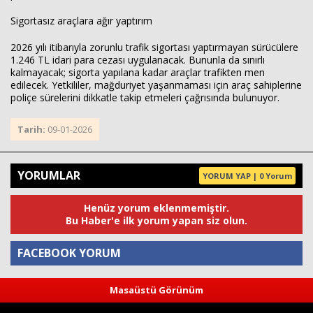
Sigortasız araçlara ağır yaptırım
2026 yılı itibarıyla zorunlu trafik sigortası yaptırmayan sürücülere
1.246 TL idari para cezası uygulanacak. Bununla da sınırlı
kalmayacak; sigorta yapılana kadar araçlar trafikten men
edilecek. Yetkililer, mağduriyet yaşanmaması için araç sahiplerine
poliçe sürelerini dikkatle takip etmeleri çağrısında bulunuyor.
Tarih:
09-01-2026
YORUMLAR
YORUM YAP | 0 Yorum
Henüz yorum eklenmemiştir.
Bu Haber'e ilk yorum yapan siz olun.
FACEBOOK YORUM
Masaüstü Görünüm
Yorum