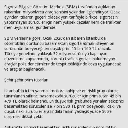
Sigorta Bilgi ve Gözetim Merkezi (SBM) tarafından açıklanan
rakamlar, milyonlarca araç sahibini yakından ilgilendiriyor. Ocak
ayından itibaren geçerli olacak yeni tarifeyle birlikte, sigortasını
yaptırmayan sürücüler için hem yüksek cezalar hem de trafikten
men uygulaması gündemde.
SBM verilerine göre, Ocak 2026’dan itibaren İstanbul’da
otomobilini dördüncü basamaktan sigortalatmak isteyen bir
sürücünün ödeyeceği en düşük prim 15 bin 160 TL olacak.
Türkiye genelinde yaklaşık 32 milyon sürücüyü kapsayan
düzenleme kapsamında, zorunlu trafik sigortası bulunmayan
araçlar polis denetimlerinde tespit edildiğinde ceza uygulanacak
ve araçlar bağlanacak.
Şehir şehir prim tutarları
İstanbul’da içten yanmalı motora sahip ve en riskli grup olarak
tanımlanan sıfırıncı basamaktaki sürücüler için prim tutarı 45 bin
479 TL olarak belirlendi. En düşük risk grubunda yer alan sekizinci
basamaktaki sürücüler ise 7 bin 580 TL prim ödeyecek. Riskli ve
düşük riskli sürücüler arasındaki farkın yaklaşık yüzde 500’e
ulaşması dikkat çekti.
Ankara’da sıfırıncı basamaktaki riskli sürücüler için prim 44 bin