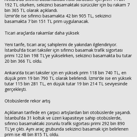
192 TL olurken, sekizinci basamaktaki sürücüler için bu rakam 7
bin 365 TL olarak açıklandı.
İzmir’de ise sıfırıncı basamakta 42 bin 905 TL, sekizinci
basamakta 7 bin 151 TL prim uygulanacak.
Ticari araçlarda rakamlar daha yüksek
Yeni tarife, ticari araç sahiplerini de yakından ilgilendiriyor.
İstanbul’da ticari taksiler için sıfırıncı basamak trafik sigortası
primi 122 bin 198 TL’ye yükselirken, sekizinci basamakta bu tutar
20 bin 366 TL oldu.
Haberin Doğru Adresi.
Ankara’da ticari taksiler için en yüksek prim 118 bin 740 TL, en
düşük prim 19 bin 790 TL olarak belirlendi. İzmir’de ise en yüksek
tutar 115 bin 281 TL, en düşük tutar 19 bin 214 TL seviyesinde
gerçekleşti.
Otobüslerde rekor artış
Açıklanan tarifede en çarpıcı artışlardan biri otobüslerde yaşandı.
İstanbul’da 31 koltuk ve üzeri kapasiteye sahip otobüslerde,
sıfırıncı basamaktaki zorunlu trafik sigortası primi 292 bin 890
TL’ye çıktı. Aynı araç grubunda sekizinci basamak için belirlenen
prim ise 48 bin 815 TL oldu.