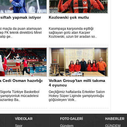
siftah yapmak istiyor
Kozlowski çok mutlu
 iki maçta da puan alamayan
Kasımpaşa karşısında eşitliği
ep FK teknik direktörü Mirel
sağlayan golü atan Kacper
lip ge..
Kozlowski, uzun bir aradan so..
 Cedi Osman hazırlığı
Volkan Group'tan milli takıma
4 oyuncu
 Sigorta Türkiye Basketbol
Geçtiğimiz haftalarda Erkekler Salon
 şampiyonluk mücadelesi
Hokey Süper Liginde şampiyonluğu
aziantep Ba..
göğüsleyen Volk..
VİDEOLAR
FOTO GALERİ
HABERLER
Spor
Gündem
GÜNDEM