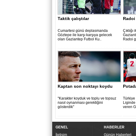
Taktik çalıştılar
Radoi 
Cumartesi günü deplasmanda
Çıktığı
Göztepe ile karşı karşıya gelecek
Gaziant
olan Gaziantep Futbol Ku..
Radoi ga
Kaptan son noktayı koydu
Potada
"Karakter koyduk ve toplu ve topsuz
Türkiye
nasıl oynanması gerektiğini
Liginde
gösterdik"
veren G
GENEL
HABERLER
İletişim
Günün Haberleri