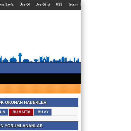
na Sayfa
Üye Ol
Üye Girişi
RSS
İletisim
K OKUNAN HABERLER
ÜN
BU HAFTA
BU AY
N YORUMLANANLAR