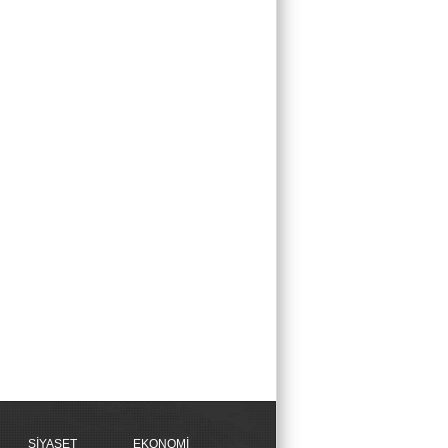
SİYASET
EKONOMİ