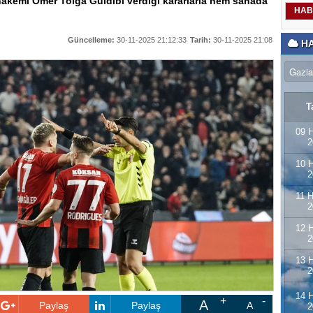
hakemi Ömer Tolga Güldibi verdiği kararlarla hem sahada
HAB
Güncelleme:
30-11-2025 21:12:33
Tarih:
30-11-2025 21:08
HA
T
09 H
2
10 H
2
11 H
2
12 H
2
13 H
2
14 H
A
Paylaş
Paylaş
A
2