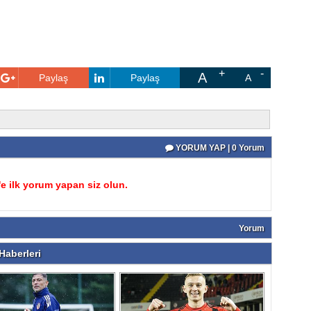
A
Paylaş
Paylaş
A
YORUM YAP | 0 Yorum
 ilk yorum yapan siz olun.
Yorum
aberleri