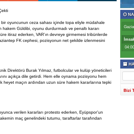
ekti
NA
u bir oyuncunun ceza sahası içinde topa eliyle müdahale
ren hakem Güldibi, oyunu durdurmadı ve penaltı kararı
süre itiraz ederken, VAR’ın devreye girmemesi tribünlerde
İmsa
Gaziantep FK cephesi, pozisyonun net şekilde izlenmesini
04:0
HA
k Direktörü Burak Yılmaz, futbolcular ve kulüp yöneticileri
nı açıkça dile getirdi. Hem elle oynama pozisyonu hem
knik heyet maçın ardından uzun süre hakem kararlarına tepki
Bizi 
oyunca verilen kararları protesto ederken, Eyüpspor'un
 Hakemin maç genelindeki tutumu, taraftarlar tarafından