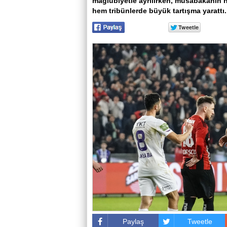
mağlubiyetle ayrılırken, müsabakanın 
hem tribünlerde büyük tartışma yarattı.
Paylaş
Tweetle