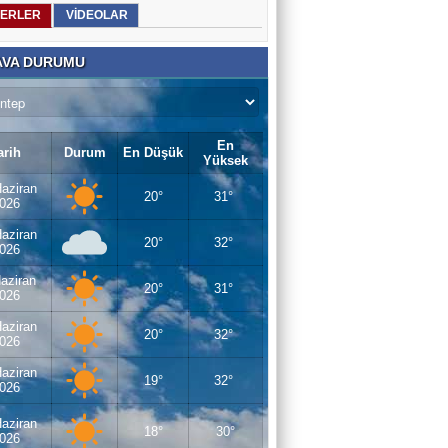
ERLER
VİDEOLAR
VA DURUMU
En
arih
Durum
En Düşük
Yüksek
aziran
20°
31°
026
aziran
20°
32°
026
aziran
20°
31°
026
aziran
20°
32°
026
aziran
19°
32°
026
aziran
18°
30°
026