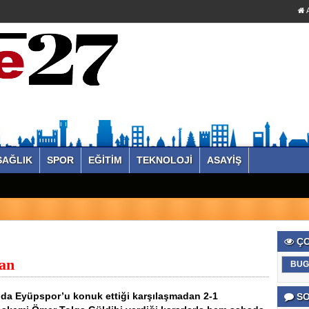
A
SAĞLIK
SPOR
EĞİTİM
TEKNOLOJİ
ASAYİŞ
ÇO
an
BUG
ında Eyüpspor’u konuk ettiği karşılaşmadan 2-1
SO