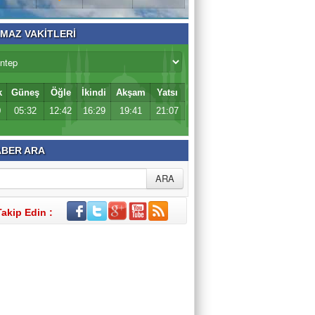
MAZ VAKİTLERİ
k
Güneş
Öğle
İkindi
Akşam
Yatsı
0
05:32
12:42
16:29
19:41
21:07
BER ARA
Takip Edin :