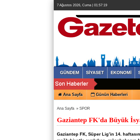
7 Ağustos 2026, Cuma | 01:57:20
GÜNDEM
SİYASET
EKONOMİ
Ana Sayfa
Günün Haberleri
Ana Sayfa
»
SPOR
Gaziantep FK'da Büyük İsy
Gaziantep FK, Süper Lig’in 14. haftas