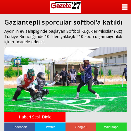
ANASAYFA
Gaziantepli sporcular softbol'a katıldı
KATEGORİLER
Aydın'ın ev sahipliğinde başlayan Softbol Küçükler-Yıldızlar (Kız)
Türkiye Birinciliği'nde 10 ilden yaklaşık 210 sporcu şampiyonluk
YAZARLAR
için mücadele edecek.
ANKETLER
FOTO GALERİ
VİDEO GALERİ
KÜNYE
İLETİŞİM
Haberi Sesli Dinle
Facebook
Twitter
Google+
Whatsapp