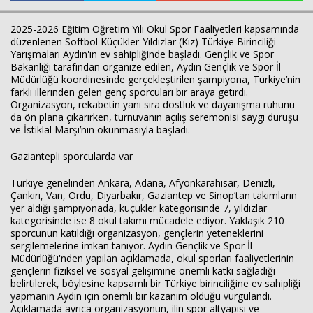
2025-2026 Eğitim Öğretim Yılı Okul Spor Faaliyetleri kapsamında
düzenlenen Softbol Küçükler-Yıldızlar (Kız) Türkiye Birinciliği
Yarışmaları Aydın'ın ev sahipliğinde başladı. Gençlik ve Spor
Bakanlığı tarafından organize edilen, Aydın Gençlik ve Spor İl
Müdürlüğü koordinesinde gerçekleştirilen şampiyona, Türkiye’nin
farklı illerinden gelen genç sporcuları bir araya getirdi.
Organizasyon, rekabetin yanı sıra dostluk ve dayanışma ruhunu
da ön plana çıkarırken, turnuvanın açılış seremonisi saygı duruşu
ve İstiklal Marşı’nın okunmasıyla başladı.
Gaziantepli sporcularda var
Türkiye genelinden Ankara, Adana, Afyonkarahisar, Denizli,
Çankırı, Van, Ordu, Diyarbakır, Gaziantep ve Sinop’tan takımların
yer aldığı şampiyonada, küçükler kategorisinde 7, yıldızlar
kategorisinde ise 8 okul takımı mücadele ediyor. Yaklaşık 210
sporcunun katıldığı organizasyon, gençlerin yeteneklerini
sergilemelerine imkan tanıyor. Aydın Gençlik ve Spor İl
Müdürlüğü'nden yapılan açıklamada, okul sporları faaliyetlerinin
gençlerin fiziksel ve sosyal gelişimine önemli katkı sağladığı
belirtilerek, böylesine kapsamlı bir Türkiye birinciliğine ev sahipliği
yapmanın Aydın için önemli bir kazanım olduğu vurgulandı.
Açıklamada ayrıca organizasyonun, ilin spor altyapısı ve