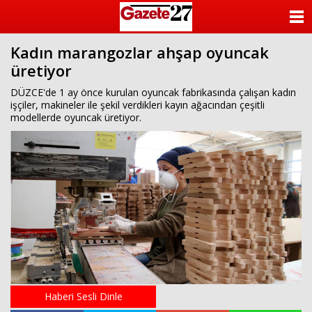
ANASAYFA
Kadın marangozlar ahşap oyuncak
KATEGORİLER
üretiyor
YAZARLAR
DÜZCE'de 1 ay önce kurulan oyuncak fabrikasında çalışan kadın
işçiler, makineler ile şekil verdikleri kayın ağacından çeşitli
modellerde oyuncak üretiyor.
ANKETLER
FOTO GALERİ
VİDEO GALERİ
KÜNYE
İLETİŞİM
Haberi Sesli Dinle