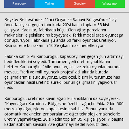
Facebook
Twitter
Google+
Whatsapp
Beyköy Beldesi'ndeki 1'inci Organize Sanayi Bölgesi'nde 1 ay
önce faaliyete geçen fabrikada 20'si kadın toplam 35 kişi
çalışıyor. Kadınlar, fabrikada küçültülen ağaç parçalarını
makineler ile şekillendirip boyayarak, farklı modellerde oyuncağa
dönüştürüyor. Fabrikada şu anda 60 farklı oyuncak üretiliyor.
Kısa sürede bu rakamın 100'e çıkarılması hedefleniyor.
Fabrika sahibi Ali Kanburoğlu, kapasiteyi her geçen gün artırmayı
hedeflediklerini söyledi. Tamamen yerli üretim yaptıklarını
belirten Kanburoğlu, "Aile oyunları, akıl ve zeka oyunları burada
mevcut. 'Yerli ve milli oyuncak projesi' adı altında burada
çalışmalarımızı sürdürüyoruz. Bize özel, bizim kültürümüze has
oyuncakları nasıl üretiriz; sürekli bunun çalışmasını yapıyoruz"
dedi.
Kanburoğlu, üretimde kayın ağacı kullandıklarını da söyleyerek,
"Kayın ağacı Karadeniz Bölgesine özel bir ağaçtır. Yılda 2 bin 500
metreküp ağaç işleme kapasitesine sahibiz. Bunun yanında
otomatik makineler, zımparalar ve diğer teknolojik makinelerle
üretim yapmaktayız. 20'si kadın toplam 35 kişi çalışıyor. Yılbaşına
kadar istihdam sayısını 70'e çıkarmayı hedefliyoruz" dedi.