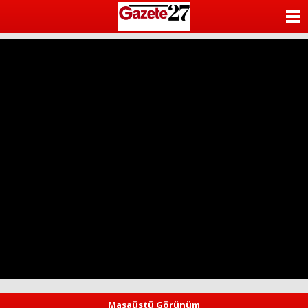
ANASAYFA
KATEGORİLER
YAZARLAR
ANKETLER
FOTO GALERİ
VİDEO GALERİ
KÜNYE
İLETİŞİM
Masaüstü Görünüm