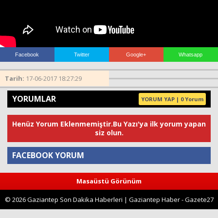
Facebook
Twitter
Google+
Whatsapp
Tarih:
17-06-2017 18:27:29
YORUMLAR
YORUM YAP | 0 Yorum
Henüz Yorum Eklenmemiştir.Bu Yazı'ya ilk yorum yapan
siz olun.
FACEBOOK YORUM
Masaüstü Görünüm
Yorum
© 2026 Gaziantep Son Dakika Haberleri | Gaziantep Haber - Gazete27