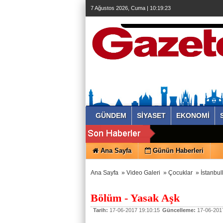
7 Ağustos 2026, Cuma | 10:19:23
GÜNDEM
SİYASET
EKONOMİ
Ana Sayfa
Günün Haberleri
Ana Sayfa
»
Video Galeri
»
Çocuklar
»
İstanbul
Bölüm - Yasak Aşk
Tarih:
17-06-2017 19:10:15
Güncelleme:
17-06-2017