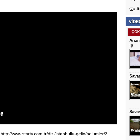
S
VİDE
ÇOK
Arian
:p
Savaş
Savaş
tp://www.startv.com.tr/dizi/istanbullu-gelin/bolumler/3...