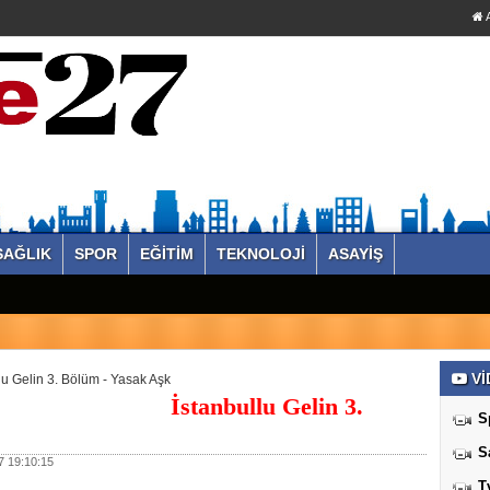
A
SAĞLIK
SPOR
EĞİTİM
TEKNOLOJİ
ASAYİŞ
Vİ
lu Gelin 3. Bölüm - Yasak Aşk
İstanbullu Gelin 3.
S
S
 19:10:15
T