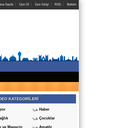
na Sayfa
Üye Ol
Üye Girişi
RSS
İletisim
DEO KATEGORİLERİ
por
Haber
ağlık
Çocuklar
v ve Magazin
Amatör