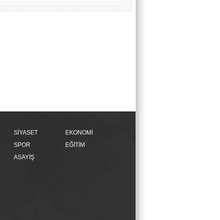
SİYASET
EKONOMİ
SPOR
EĞİTİM
ASAYİŞ