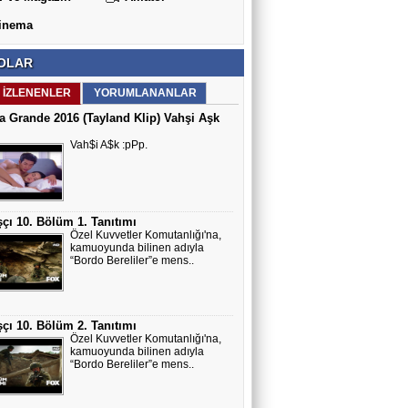
inema
OLAR
 İZLENENLER
YORUMLANANLAR
a Grande 2016 (Tayland Klip) Vahşi Aşk
Vah$i A$k :pPp.
çı 10. Bölüm 1. Tanıtımı
Özel Kuvvetler Komutanlığı'na,
kamuoyunda bilinen adıyla
“Bordo Bereliler”e mens..
çı 10. Bölüm 2. Tanıtımı
Özel Kuvvetler Komutanlığı'na,
kamuoyunda bilinen adıyla
“Bordo Bereliler”e mens..