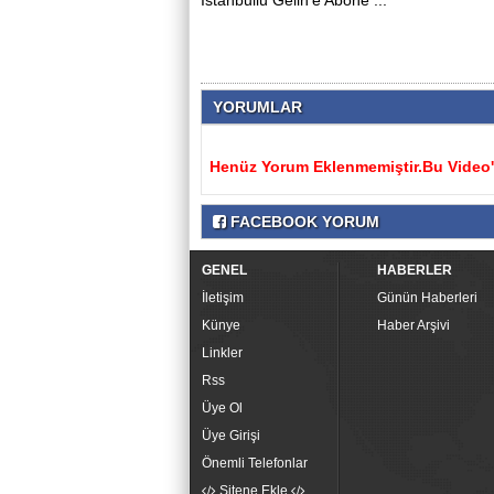
İstanbullu Gelin'e Abone ...
YORUMLAR
Henüz Yorum Eklenmemiştir.Bu Video'y
FACEBOOK YORUM
GENEL
HABERLER
İletişim
Günün Haberleri
Künye
Haber Arşivi
Linkler
Rss
Üye Ol
Üye Girişi
Önemli Telefonlar
Sitene Ekle