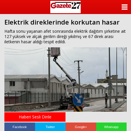
ANASAYFA
Elektrik direklerinde korkutan hasar
KATEGORİLER
Hafta sonu yaşanan afet sonrasında elektrik dağıtım şirketine ait
127 yüksek ve alçak gerilim direği yıkılmış ve 67 direk arası
YAZARLAR
iletkenin hasar aldığı tespit edildi.
ANKETLER
FOTO GALERİ
VİDEO GALERİ
KÜNYE
İLETİŞİM
Haberi Sesli Dinle
Facebook
Twitter
Google+
Whatsapp