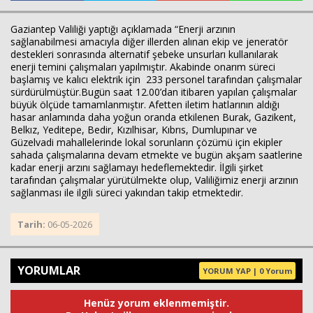
Gaziantep Valiliği yaptığı açıklamada “Enerji arzının
sağlanabilmesi amacıyla diğer illerden alınan ekip ve jeneratör
destekleri sonrasında alternatif şebeke unsurları kullanılarak
enerji temini çalışmaları yapılmıştır. Akabinde onarım süreci
başlamış ve kalıcı elektrik için 233 personel tarafından çalışmalar
sürdürülmüştür.Bugün saat 12.00’dan itibaren yapılan çalışmalar
büyük ölçüde tamamlanmıştır. Afetten iletim hatlarının aldığı
hasar anlamında daha yoğun oranda etkilenen Burak, Gazikent,
Belkız, Yeditepe, Bedir, Kızılhisar, Kıbrıs, Dumlupınar ve
Güzelvadi mahallelerinde lokal sorunların çözümü için ekipler
sahada çalışmalarına devam etmekte ve bugün akşam saatlerine
kadar enerji arzını sağlamayı hedeflemektedir. İlgili şirket
tarafından çalışmalar yürütülmekte olup, Valiliğimiz enerji arzının
sağlanması ile ilgili süreci yakından takip etmektedir.
Tarih:
06-05-2026
YORUMLAR
YORUM YAP | 0 Yorum
Henüz yorum eklenmemiştir.