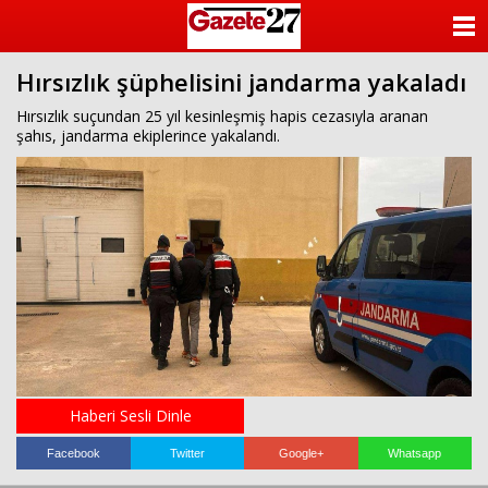
ANASAYFA
Hırsızlık şüphelisini jandarma yakaladı
KATEGORİLER
Hırsızlık suçundan 25 yıl kesinleşmiş hapis cezasıyla aranan
şahıs, jandarma ekiplerince yakalandı.
YAZARLAR
ANKETLER
FOTO GALERİ
VİDEO GALERİ
KÜNYE
İLETİŞİM
Haberi Sesli Dinle
Facebook
Twitter
Google+
Whatsapp