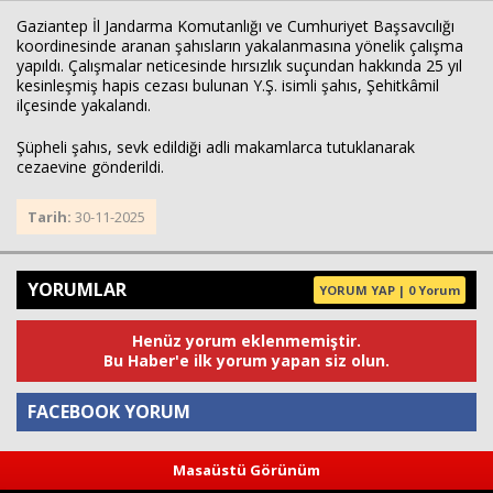
Gaziantep İl Jandarma Komutanlığı ve Cumhuriyet Başsavcılığı
koordinesinde aranan şahısların yakalanmasına yönelik çalışma
yapıldı. Çalışmalar neticesinde hırsızlık suçundan hakkında 25 yıl
kesinleşmiş hapis cezası bulunan Y.Ş. isimli şahıs, Şehitkâmil
ilçesinde yakalandı.
Şüpheli şahıs, sevk edildiği adli makamlarca tutuklanarak
cezaevine gönderildi.
Tarih:
30-11-2025
YORUMLAR
YORUM YAP | 0 Yorum
Henüz yorum eklenmemiştir.
Bu Haber'e ilk yorum yapan siz olun.
FACEBOOK YORUM
Masaüstü Görünüm
Yorum