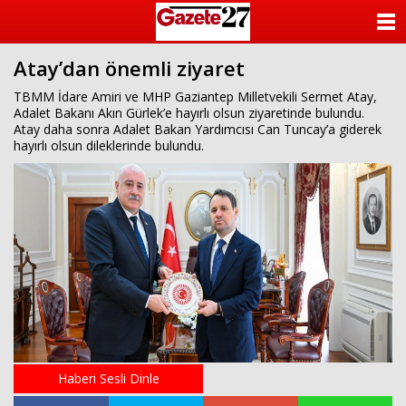
ANASAYFA
Atay’dan önemli ziyaret
KATEGORİLER
TBMM İdare Amiri ve MHP Gaziantep Milletvekili Sermet Atay,
Adalet Bakanı Akın Gürlek’e hayırlı olsun ziyaretinde bulundu.
YAZARLAR
Atay daha sonra Adalet Bakan Yardımcısı Can Tuncay’a giderek
hayırlı olsun dileklerinde bulundu.
ANKETLER
FOTO GALERİ
VİDEO GALERİ
KÜNYE
İLETİŞİM
Haberi Sesli Dinle