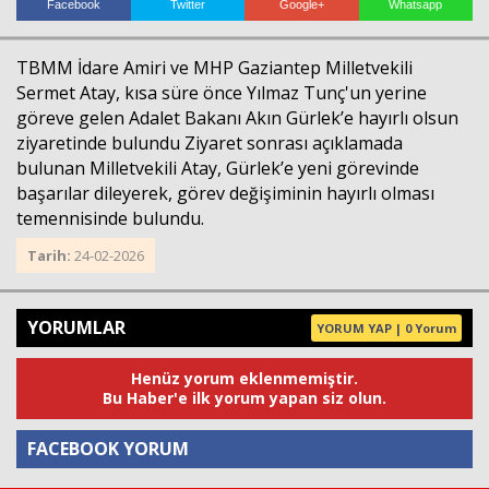
Facebook
Twitter
Google+
Whatsapp
TBMM İdare Amiri ve MHP Gaziantep Milletvekili
Sermet Atay, kısa süre önce Yılmaz Tunç'un yerine
göreve gelen Adalet Bakanı Akın Gürlek’e hayırlı olsun
ziyaretinde bulundu Ziyaret sonrası açıklamada
bulunan Milletvekili Atay, Gürlek’e yeni görevinde
başarılar dileyerek, görev değişiminin hayırlı olması
temennisinde bulundu.
Tarih:
24-02-2026
YORUMLAR
YORUM YAP | 0 Yorum
Henüz yorum eklenmemiştir.
Bu Haber'e ilk yorum yapan siz olun.
FACEBOOK YORUM