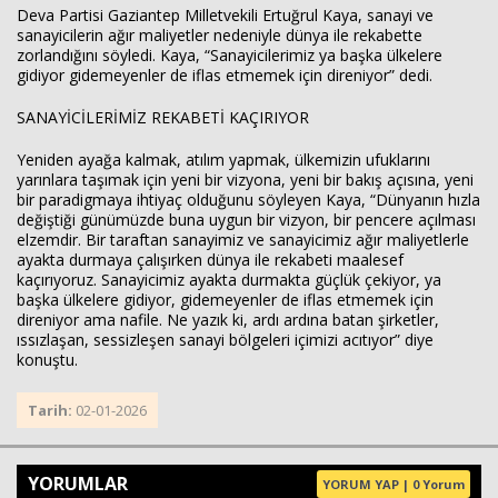
Deva Partisi Gaziantep Milletvekili Ertuğrul Kaya, sanayi ve
sanayicilerin ağır maliyetler nedeniyle dünya ile rekabette
zorlandığını söyledi. Kaya, “Sanayicilerimiz ya başka ülkelere
gidiyor gidemeyenler de iflas etmemek için direniyor” dedi.
SANAYİCİLERİMİZ REKABETİ KAÇIRIYOR
Yeniden ayağa kalmak, atılım yapmak, ülkemizin ufuklarını
yarınlara taşımak için yeni bir vizyona, yeni bir bakış açısına, yeni
bir paradigmaya ihtiyaç olduğunu söyleyen Kaya, “Dünyanın hızla
değiştiği günümüzde buna uygun bir vizyon, bir pencere açılması
elzemdir. Bir taraftan sanayimiz ve sanayicimiz ağır maliyetlerle
ayakta durmaya çalışırken dünya ile rekabeti maalesef
kaçırıyoruz. Sanayicimiz ayakta durmakta güçlük çekiyor, ya
başka ülkelere gidiyor, gidemeyenler de iflas etmemek için
direniyor ama nafile. Ne yazık ki, ardı ardına batan şirketler,
ıssızlaşan, sessizleşen sanayi bölgeleri içimizi acıtıyor” diye
konuştu.
Tarih:
02-01-2026
YORUMLAR
YORUM YAP | 0 Yorum